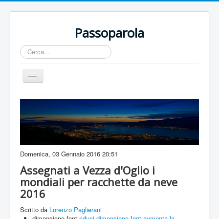
Passoparola
Cerca...
Cambia
navigazione
Home
Territorio
Incontri
Eventi
Domenica, 03 Gennaio 2016 20:51
Artisti
Assegnati a Vezza d'Oglio i
mondiali per racchette da neve
Buone Nuove
2016
Sport
Scritto da
Lorenzo Paglierani
Contatti
dimensione font
riduci dimensione font
aumenta la