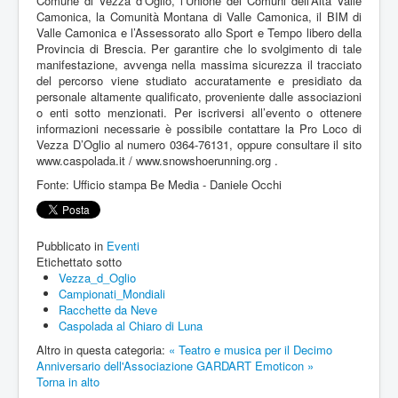
Comune di Vezza d’Oglio, l’Unione dei Comuni dell’Alta Valle
Camonica, la Comunità Montana di Valle Camonica, il BIM di
Valle Camonica e l’Assessorato allo Sport e Tempo libero della
Provincia di Brescia. Per garantire che lo svolgimento di tale
manifestazione, avvenga nella massima sicurezza il tracciato
del percorso viene studiato accuratamente e presidiato da
personale altamente qualificato, proveniente dalle associazioni
o enti sotto menzionati. Per iscriversi all’evento o ottenere
informazioni necessarie è possibile contattare la Pro Loco di
Vezza D’Oglio al numero 0364-76131, oppure consultare il sito
www.caspolada.it / www.snowshoerunning.org .
Fonte: Ufficio stampa Be Media - Daniele Occhi
Pubblicato in
Eventi
Etichettato sotto
Vezza_d_Oglio
Campionati_Mondiali
Racchette da Neve
Caspolada al Chiaro di Luna
Altro in questa categoria:
« Teatro e musica per il Decimo
Anniversario dell'Associazione GARDART
Emoticon »
Torna in alto