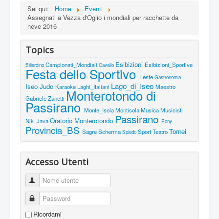
Sei qui:
Home
Eventi
Assegnati a Vezza d'Oglio i mondiali per racchette da
neve 2016
Topics
Esibizioni
Campionati_Mondiali
Esibizioni_Sportive
Biliardino
Cavallo
Festa dello Sportivo
Feste
Gastronomia
Lago_di_Iseo
Iseo
Judo
Karaoke
Laghi_Italiani
Maestro
Monterotondo di
Gabriele Zanetti
Passirano
Monte_Isola
Montisola
Musica
Musicisti
Passirano
Oratorio Monterotondo
Nik_Java
Pony
Provincia_BS
Tornei
Sagre
Scherma
Sport
Teatro
Spiedo
Accesso Utenti
Nome utente
Password
Ricordami