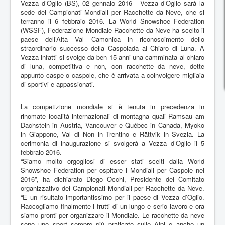
Vezza d’Oglio (BS), 02 gennaio 2016 - Vezza d’Oglio sarà la
sede dei Campionati Mondiali per Racchette da Neve, che si
terranno il 6 febbraio 2016. La World Snowshoe Federation
(WSSF), Federazione Mondiale Racchette da Neve ha scelto il
paese dell’Alta Val Camonica in riconoscimento dello
straordinario successo della Caspolada al Chiaro di Luna. A
Vezza infatti si svolge da ben 15 anni una camminata al chiaro
di luna, competitiva e non, con racchette da neve, dette
appunto caspe o caspole, che è arrivata a coinvolgere migliaia
di sportivi e appassionati.
La competizione mondiale si è tenuta in precedenza in
rinomate località internazionali di montagna quali Ramsau am
Dachstein in Austria, Vancouver e Québec in Canada, Myoko
in Giappone, Val di Non in Trentino e Rättvik in Svezia. La
cerimonia di inaugurazione si svolgerà a Vezza d’Oglio il 5
febbraio 2016.
“Siamo molto orgogliosi di esser stati scelti dalla World
Snowshoe Federation per ospitare i Mondiali per Caspole nel
2016”, ha dichiarato Diego Occhi, Presidente del Comitato
organizzativo dei Campionati Mondiali per Racchette da Neve.
“È un risultato importantissimo per il paese di Vezza d’Oglio.
Raccogliamo finalmente i frutti di un lungo e serio lavoro e ora
siamo pronti per organizzare il Mondiale. Le racchette da neve
sono uno sport sempre più praticato sulle Alpi e anche un