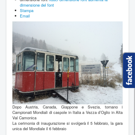
dimensione del font
Cookie Policy
Stampa
Email
Dopo Austria, Canada, Giappone e Svezia, tornano i
Campionati Mondiali di caspole in Italia a Vezza d’Oglio in Alta
Val Camonica
La cerimonia di inaugurazione si svolgerà il 5 febbraio, la gara
unica del Mondiale il 6 febbraio