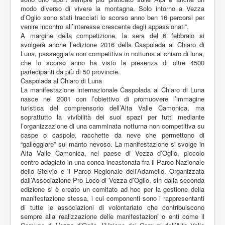
modo diverso di vivere la montagna. Solo intorno a Vezza
d’Oglio sono stati tracciati lo scorso anno ben 16 percorsi per
venire incontro all’interesse crescente degli appassionati”.
A margine della competizione, la sera del 6 febbraio si
svolgerà anche l’edizione 2016 della Caspolada al Chiaro di
Luna, passeggiata non competitiva in notturna al chiaro di luna,
che lo scorso anno ha visto la presenza di oltre 4500
partecipanti da più di 50 provincie.
Caspolada al Chiaro di Luna
La manifestazione internazionale Caspolada al Chiaro di Luna
nasce nel 2001 con l’obiettivo di promuovere l’immagine
turistica del comprensorio dell’Alta Valle Camonica, ma
soprattutto la vivibilità dei suoi spazi per tutti mediante
l’organizzazione di una camminata notturna non competitiva su
caspe o caspole, racchette da neve che permettono di
“galleggiare” sul manto nevoso. La manifestazione si svolge in
Alta Valle Camonica, nel paese di Vezza d’Oglio, piccolo
centro adagiato in una conca incastonata fra il Parco Nazionale
dello Stelvio e il Parco Regionale dell’Adamello. Organizzata
dall’Associazione Pro Loco di Vezza d’Oglio, sin dalla seconda
edizione si è creato un comitato ad hoc per la gestione della
manifestazione stessa, i cui componenti sono i rappresentanti
di tutte le associazioni di volontariato che contribuiscono
sempre alla realizzazione delle manifestazioni o enti come il