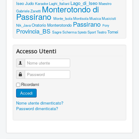
Lago_di_Iseo
Iseo
Judo
Karaoke
Laghi_Italiani
Maestro
Monterotondo di
Gabriele Zanetti
Passirano
Monte_Isola
Montisola
Musica
Musicisti
Passirano
Oratorio Monterotondo
Nik_Java
Pony
Provincia_BS
Tornei
Sagre
Scherma
Sport
Teatro
Spiedo
Accesso Utenti
Nome utente
Password
Ricordami
Accedi
Nome utente dimenticato?
Password dimenticata?