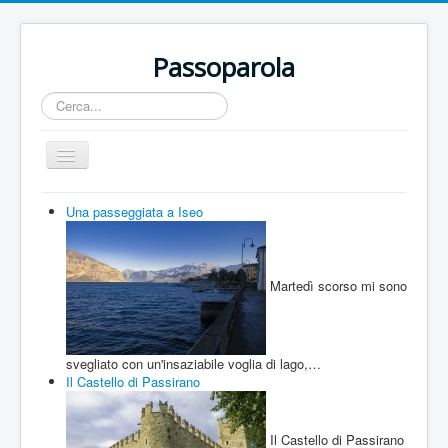
Passoparola
Cerca...
Cambia
navigazione
Home
Una passeggiata a Iseo
Territorio
Incontri
Martedì scorso mi sono
Eventi
Artisti
svegliato con un'insaziabile voglia di lago,…
Buone Nuove
Il Castello di Passirano
Sport
Il Castello di Passirano
Contatti